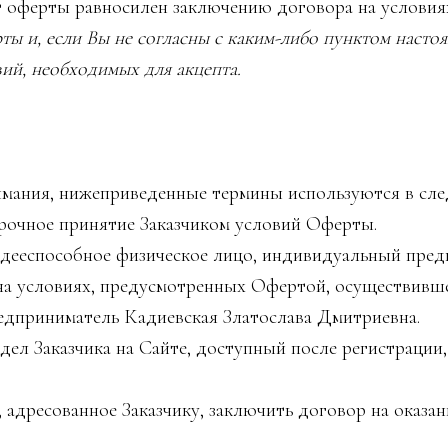
т оферты равносилен заключению договора на условия
ты и, если Вы не согласны с каким-либо пунктом наст
вий, необходимых для акцепта.
мания, нижеприведенные термины используются в сле
рочное принятие Заказчиком условий Оферты.
дееспособное физическое лицо, индивидуальный пред
на условиях, предусмотренных Офертой, осуществивше
дприниматель Кадиевская Златослава Дмитриевна.
дел Заказчика на Сайте, доступный после регистраци
адресованное Заказчику, заключить договор на оказан