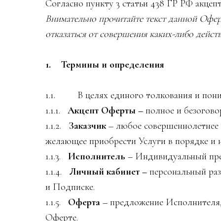
Согласно пункту 3 статьи 438 ГР РФ акцеп
Внимательно прочитайте текст данной Офер
отказаться от совершения каких-либо дейст
1. Термины и определения
1.1. В целях единого толкования и пони
1.1.1.
Акцепт Оферты –
полное и безогово
1.1.2.
Заказчик
– любое совершеннолетнее 
желающее приобрести Услуги в порядке и 
1.1.3.
Исполнитель
– Индивидуальный пре
1.1.4.
Личный кабинет –
персональный раз
и Подписке.
1.1.5.
Оферта
– предложение Исполнителя, 
Оферте.