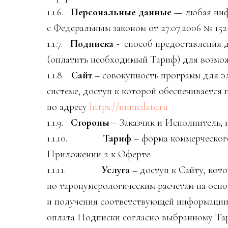
1.1.6.
Персональные данные
— любая инф
с Федеральным законом от 27.07.2006 № 15
1.1.7.
Подписка -
способ предоставления д
(оплатить необходимый Тариф) для возмож
1.1.8.
Сайт
– совокупность программ для 
системе, доступ к которой обеспечивается
по адресу
https://numedate.ru
1.1.9.
Стороны
– Заказчик и Исполнитель,
1.1.10.
Тариф
– форма коммерческого
Приложении 2 к Оферте.
1.1.11.
Услуга –
доступ к Сайту, кото
по таронумерологическим расчетам на осн
и получения соответствующей информации 
оплата Подписки согласно выбранному Та