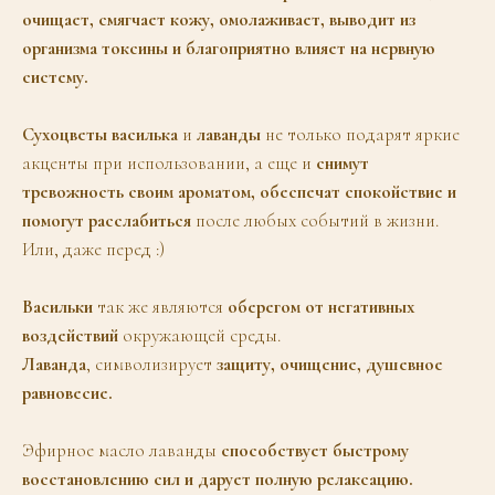
очищает, смягчает кожу, омолаживает, выводит из
организма токсины и благоприятно влияет на нервную
систему.
Сухоцветы василька
и
лаванды
не только подарят яркие
акценты при использовании, а еще и
снимут
тревожность своим ароматом, обеспечат спокойствие и
помогут расслабиться
после любых событий в жизни.
Или, даже перед :)
Васильки
так же являются
оберегом от негативных
воздействий
окружающей среды.
Лаванда
, символизирует
защиту, очищение, душевное
равновесие.
Эфирное масло лаванды
способствует быстрому
восстановлению сил и дарует полную релаксацию.